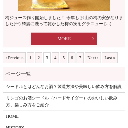
梅ジュース作り開始しました！ 今年も 沢山の梅の実がなりま
した(^^) 綺麗に洗って乾かした梅の実をグラニュー […]
MORE
‹ Previous
1
2
3
4
5
6
7
Next ›
Last »
シードルとはどんなお酒？製造方法や美味しい飲み方を解説
リンゴのお酒シードル（ハードサイダー）のおいしい飲み
方、楽しみ方をご紹介
HOME
HISTORY