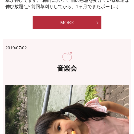
草が伸びてます。 梅雨に入って 雨の恩恵を受けている草達は
伸び放題^_^ 前回草刈りしてから、1ヶ月でまたボー […]
MORE
2019/07/02
音楽会