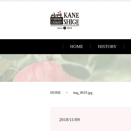
HOME
HISTORY
HOME
img_8619.jpg
2018/11/09