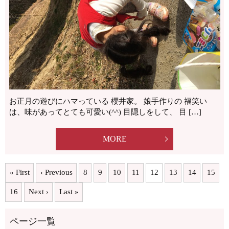
お正月の遊びにハマっている 櫻井家。 娘手作りの 福笑い
は、味があってとても可愛い(^^) 目隠しをして、 目 […]
MORE
« First
‹ Previous
8
9
10
11
12
13
14
15
16
Next ›
Last »