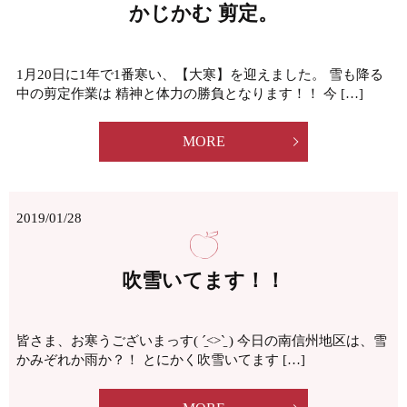
かじかむ 剪定。
1月20日に1年で1番寒い、【大寒】を迎えました。 雪も降る
中の剪定作業は 精神と体力の勝負となります！！ 今 […]
MORE
2019/01/28
吹雪いてます！！
皆さま、お寒うございまっす( ˊ̱˂˃ˋ̱ ) 今日の南信州地区は、雪
かみぞれか雨か？！ とにかく吹雪いてます […]