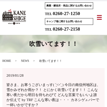
農園・醸造所・商品に関するお問い合わせ
0260-27-1250
TEL
メ
キャンプ場に関するお問い合わせ
0260-27-2158
TEL
吹雪いてます！！
HOME
NEWS
吹雪いてます！！
2019/01/28
皆さま、お寒うございまっす( ˊ̱˂˃ˋ̱ ) 今日の南信州地区は、
雪かみぞれか雨か？！ とにかく吹雪いてます！！ こんな
寒い夜だから明日を待ちわびて どんな言葉でもいいよ誰
か伝えて by TRF こんな寒い夜は・・・ カネシゲ.s バーで
一杯いかがですか？