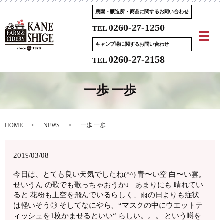
農園・醸造所・商品に関するお問い合わせ
0260-27-1250
TEL
メ
キャンプ場に関するお問い合わせ
0260-27-2158
TEL
一歩 一歩
HOME
NEWS
一歩 一歩
2019/03/08
今日は、とても良い天気でしたね(^^) 青〜い空 白〜い雲。
せいうん の歌でも歌っちゃおうか♩ あまりにも 晴れてい
ると 花粉も上空を飛んでいるらしく、雨の日よりも症状
は軽いそう◎ そしてなにやら、“マスクの中にウエットテ
ィッシュを1枚かませるといい“ らしい。。。 という噂を