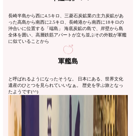
長崎半島から西に4.5キロ、三菱石炭鉱業の主力炭鉱があ
った高島から南西に2.5キロ、長崎港から南西に18キロの
沖合いに位置する「端島」 海底炭鉱の島で、岸壁から島
全体を囲い、高層鉄筋アパートが立ち並ぶその外観が軍艦
に似ていることから
軍艦島
と呼ばれるようになったそうな。 日本にある、世界文化
遺産のひとつを見られていいなぁ。 歴史を学ぶ旅となっ
たようです(^^)