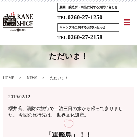
農園・醸造所・商品に関するお問い合わせ
0260-27-1250
TEL
メ
キャンプ場に関するお問い合わせ
0260-27-2158
TEL
ただいま！
HOME
NEWS
ただいま！
2019/02/12
櫻井氏、消防の旅行で二泊三日の旅から帰って参りまし
た。 今回の旅行先は。 世界文化遺産。
「軍艦島」！！