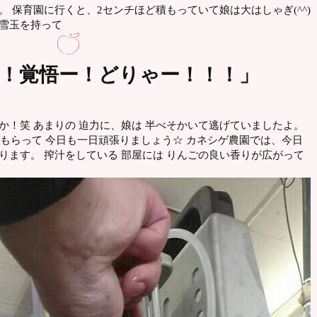
。 保育園に行くと、2センチほど積もっていて娘は大はしゃぎ(^^)
、雪玉を持って
！覚悟ー！どりゃー！！！」
か！笑 あまりの 迫力に、娘は 半べそかいて逃げていましたよ。
元気をもらって 今日も一日頑張りましょう☆ カネシゲ農園では、今日
ります。 搾汁をしている 部屋には りんごの良い香りが広がって
♩