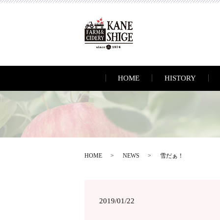
HOME
HISTORY
HOME
NEWS
雪だぁ！
2019/01/22