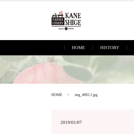
HOME
HISTORY
HOME
img_4992-2.jpg
2019/01/07