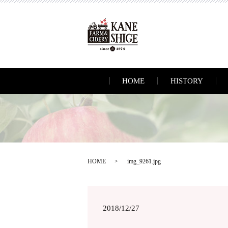
HOME
HISTORY
HOME
img_9261.jpg
2018/12/27