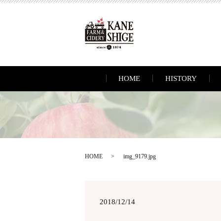
HOME
HISTORY
HOME
img_9179.jpg
2018/12/14