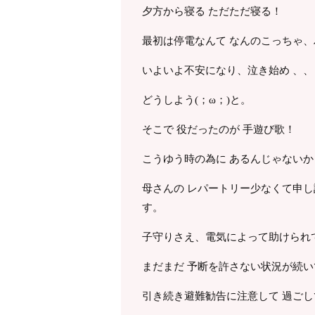
夕方から寝る ただただ寝る！
最初は停電なんて なんのこっちゃ
いよいよ不安になり、泣き始め 、、
どうしよう(；ω；)と。
そこで 役だったのが 手遊び歌！
こうゆう時の為に あるんじゃない
母さんの レパートリー少なくて申
す。
子守りさえ、電気によって助けられて
まだまだ 予断を許さない状況が続
引き続き避難勧告に注意して 過ご