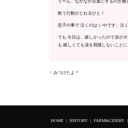
うーん、なかなか言葉にするのが難
救う行動がとれるひと！
息子の事で 泣くのは いやです。
でも 今日は、嬉しかったので涙が
も 嬉しくても涙を我慢しないことに
みつけたよ＊
HOME
HISTORY
FARM&CIDERY