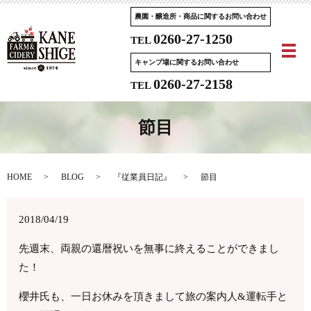
農園・醸造所・商品に関するお問い合わせ
0260-27-1250
TEL
メ
キャンプ場に関するお問い合わせ
0260-27-2158
TEL
節目
HOME
BLOG
『従業員日記』
節目
2018/04/19
先週末、両親の還暦祝いを無事に終えることができまし
た！
櫻井氏も、一日お休みを頂きまして旅の案内人&運転手と