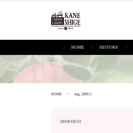
HOME
HISTORY
HOME
img_5009-2
2018/10/31