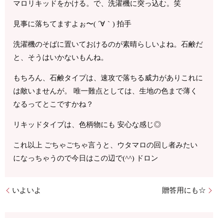
マロリキッドをかける。で、洗濯機に突っ込む。笑
見事に落ちてますよぉ〜( ´∀｀) 拍手
洗濯機のそばに置いておけるのが素晴らしいよね。石鹸だ
と、そうはいかないもんね。
もちろん、石鹸タイプは、速攻で落ちる威力がありこれに
は敵いませんが。 唯一難点としては、生地の色まで薄く
なるってとこですかね？
リキッドタイプは、色柄物にも 安心な感じ◎
これ以上 ごちゃごちゃ言うと、ウタマロの回し者みたい
になっちゃうので今日はこの辺で(^^) ドロン
いよいよ
贈答用にも☆