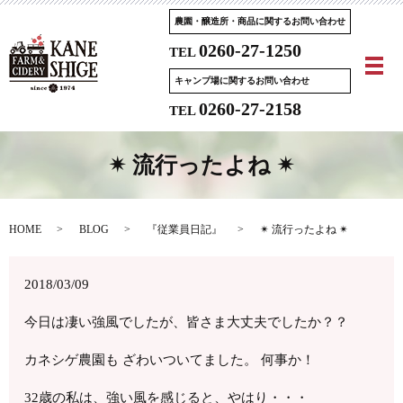
農園・醸造所・商品に関するお問い合わせ
0260-27-1250
TEL
メ
キャンプ場に関するお問い合わせ
0260-27-2158
TEL
✴︎ 流行ったよね ✴︎
HOME
BLOG
『従業員日記』
✴︎ 流行ったよね ✴︎
2018/03/09
今日は凄い強風でしたが、皆さま大丈夫でしたか？？
カネシゲ農園も ざわいついてました。 何事か！
32歳の私は、強い風を感じると、やはり・・・