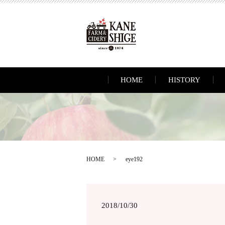
HOME
HISTORY
HOME
eye192
2018/10/30