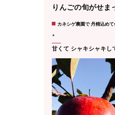
りんごの旬がせまっ
カネシゲ農園で 丹精込め
✴︎