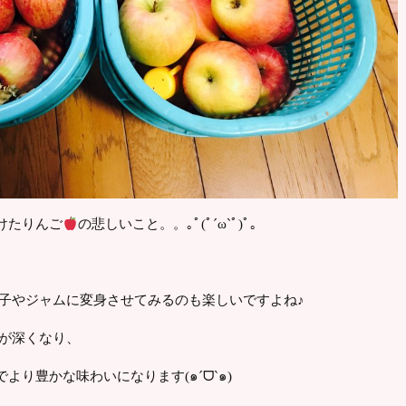
けたりんご
の悲しいこと。。｡ﾟ(ﾟ´ω`ﾟ)ﾟ｡
菓子やジャムに変身させてみるのも楽しいですよね♪
りが深くなり、
り豊かな味わいになります(๑ˊᗜˋ๑)