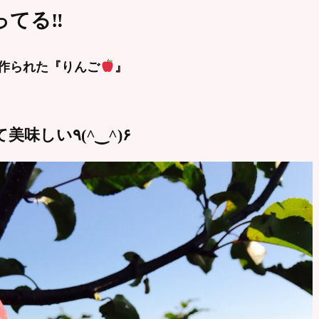
てる‼︎
て作られた『りんご
』
甘くて シャキシャキして美味しい٩(^‿^)۶