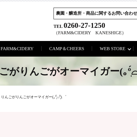
農園・醸造所・商品に関するお問い合わ
0260-27-1250
TEL
（FARM&CIDERY KANESHIGE）
FARM&CIDERY
CAMP＆CHEERS
WEB STORE
がりんごがオーマイガー(｡º̩̩́⌓º̩̩
りんごがりんごがオーマイガー(｡º̩̩́⌓º̩̩̀).゜