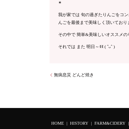
✴︎
我が家では 旬の過ぎたりんごをコ
んごを最後まで美味しく頂いており
その中で 簡単&美味しいオススメの
それでは また 明日～ꉂꉂ ( ˆᴗˆ )
無病息災 どんど焼き
HOME
HISTORY
FARM&CIDERY