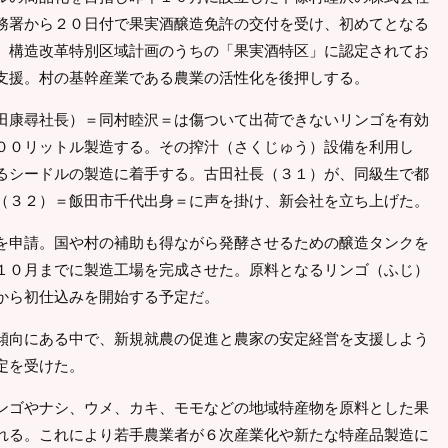
務署から２０日付で果実酒醸造免許の交付を受け、初めてとなる
、構造改革特別区域計画のうちの「果実酒特区」に認定されてお
支援。村の基幹産業である農業の活性化を後押しする。
田康尋社長）＝同村睦沢＝は傷ついて出荷できないリンゴを有効
００リットル製造する。その搾汁（さくじゅう）設備を利用し
るシードルの製造に着手する。古田社長（３１）が、同級生で都
（３２）＝飯田市千代出身＝に声を掛け、新会社を立ち上げた。
を申請。国や村の補助も得ながら発酵させるための醸造タンクを
１０月までに製造工場を完成させた。原料となるリンゴ（ふじ）
から初仕込みを開始する予定だ。
傾向にある中で、新規就農の促進と農家の安定経営を支援しよう
定を受けた。
ンゴやナシ、ウメ、カキ、モモなどの地域特産物を原料とした果
れる。これにより若手農業者が６次産業化や新たな特産品製造に