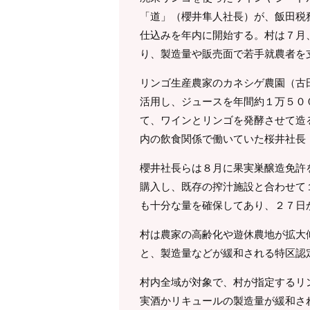
「道」（櫻井隼人社長）が、飯田税
仕込みを年内に開始する。村は７月
り、製造量や販売面で若手就農者を
リンゴ生産農家のカネシゲ農園（古
活用し、ジュースを年間約１万５０
て、ワインとリンゴを発酵させて造
内の飲食関係で働いていた桜井社長
櫻井社長らは８月に果実巣醸造免許
購入し、既存の搾汁施設と合わせて
も十分な量を確保してあり、２７日
村は農家の高齢化や遊休農地が拡大
と、製造量などが緩和される特区認
村内全域が対象で、村が指定するリ
実酒かリキュールの製造量が緩和さ