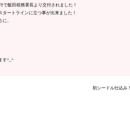
日付で飯田税務署長より交付されました！
スタートラインに立つ事が出来ました！
うに、
す^_^
初シードル仕込み