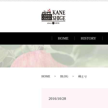
HOME
HISTORY
HOME
BLOG
柿とり
2016/10/28