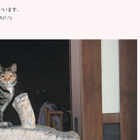
いいます。
.^)