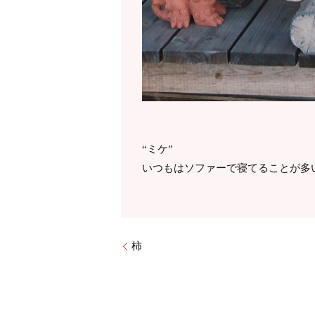
“ミケ”
いつもはソファーで寝てることが多い
柿