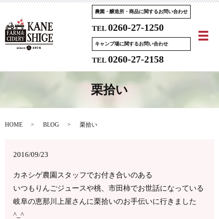
農園・醸造所・商品に関するお問い合わせ
0260-27-1250
TEL
メ
キャンプ場に関するお問い合わせ
0260-27-2158
TEL
栗拾い
HOME
BLOG
栗拾い
2016/09/23
カネシゲ農園スタッフでお付き合いのある
いつもりんごジュースや桃、市田柿でお世話になっている
岐阜の恵那川上屋さんに栗拾いのお手伝いに行きました
^_^